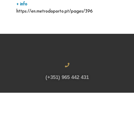
+ info
https://en.metrodoporto.pt/pages/396
(+351) 965 442 431
info@mpproperty.pt