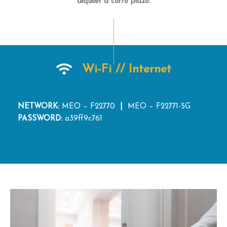
alquiler a corto plazo.
Wi-Fi // Internet
NETWORK:
MEO – F22770
|
MEO – F22771-5G
PASSWORD:
a39ff9c761