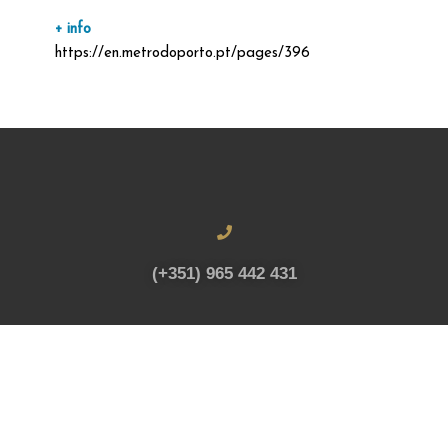
+ info
https://en.metrodoporto.pt/pages/396
(+351) 965 442 431
info@mpproperty.pt