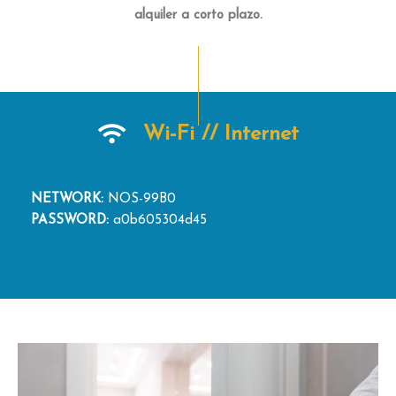
alquiler a corto plazo.
Wi-Fi // Internet
NETWORK:
NOS-99B0
PASSWORD:
a0b605304d45