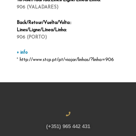
To/Aller/Ida/Ida:Lines/Ligne/Línea/Linha:
906 (VALADARES)
Back/Retour/Vuelta/Volta::
Lines/Ligne/Línea/Linha:
906 (PORTO)
+ info
*
http://www.stcp.pt/pt/viajar/linhas/?linha=906
(+351) 965 442 431