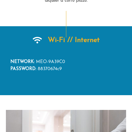
alquiler a corto plazo.
Wi-Fi // Internet
NETWORK:
MEO-9A39C0
PASSWORD:
88370674c9